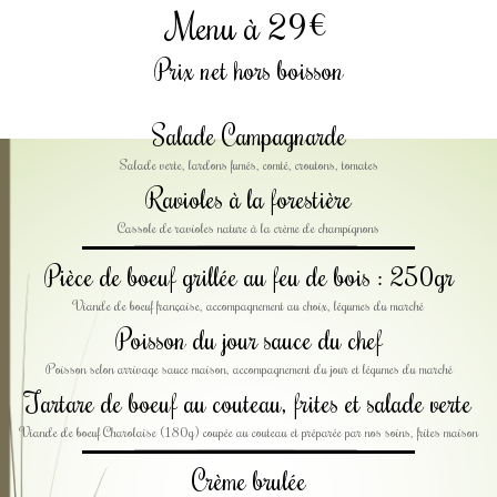
Menu à 29€
Prix net hors boisson
Salade Campagnarde
Salade verte, lardons fumés, comté, croutons, tomates
Ravioles à la forestière
Cassole de ravioles nature à la crème de champignons
Pièce de boeuf grillée au feu de bois : 250gr
Viande de boeuf française, accompagnement au choix, légumes du marché
Poisson du jour sauce du chef
Poisson selon arrivage sauce maison, accompagnement du jour et légumes du marché
Tartare de boeuf au couteau, frites et salade verte
Viande de boeuf Charolaise (180g) coupée au couteau et préparée par nos soins, frites maison
Crème brulée