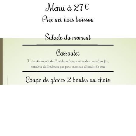
Menu à 27€
Prix net hors boisson
Salade du moment
Cassoulet
Haricots lingots de Castelnaudary, cuisse de canard confite,
saucisse de Toulouse pur porc, morceau d'épaule de porc
Coupe de glaces 2 boules au choix