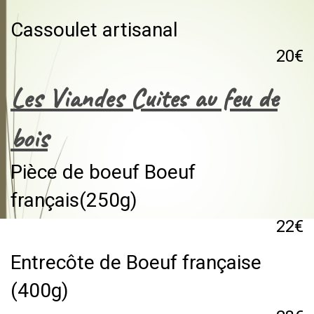
Cassoulet artisanal
20€
Les Viandes Cuites au feu de
bois
Pièce de boeuf Boeuf
français(250g)
22€
Entrecôte de Boeuf française
(400g)