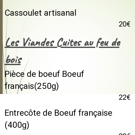
Cassoulet artisanal
20€
Les Viandes Cuites au feu de
bois
Pièce de boeuf Boeuf
français(250g)
22€
Entrecôte de Boeuf française
(400g)