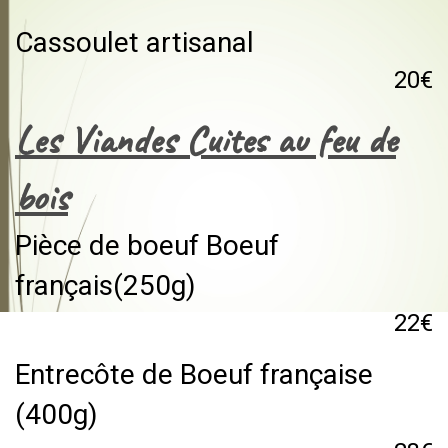
Cassoulet artisanal
20€
Les Viandes Cuites au feu de
bois
Pièce de boeuf Boeuf
français(250g)
22€
Entrecôte de Boeuf française
(400g)